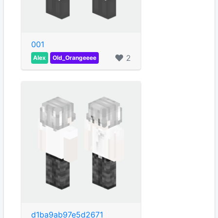
001
2
Alex
Old_Orangeeee
d1ba9ab97e5d2671