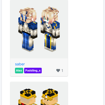
saber
1
Alex
Paddling_s