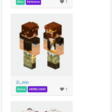
1
Alex
kiristeve
Zi_min
1
Steve
HERELOGIC