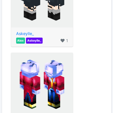
Askeylle_
1
Alex
Askeylle_