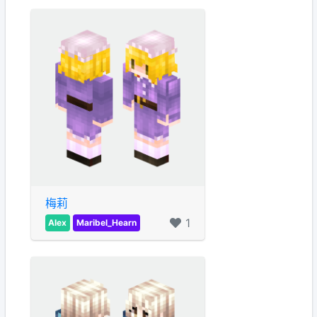
梅莉
1
Alex
Maribel_Hearn