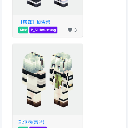
【魔裁】橘雪梨
3
Alex
P_51Hmustung
凯尔西(慧蓝)