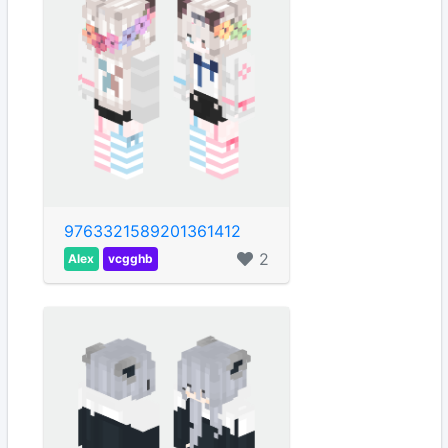
9763321589201361412
2
Alex
vcgghb