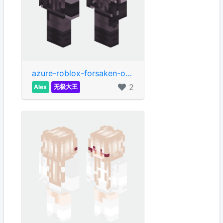
azure-roblox-forsaken-on-planetminecraft-com
2
Alex
无极大王