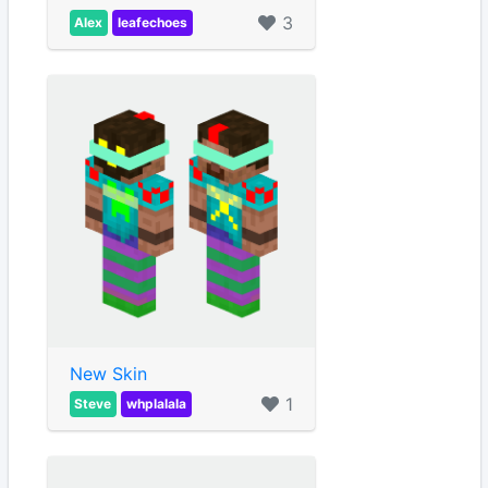
3
Alex
leafechoes
New Skin
1
Steve
whplalala