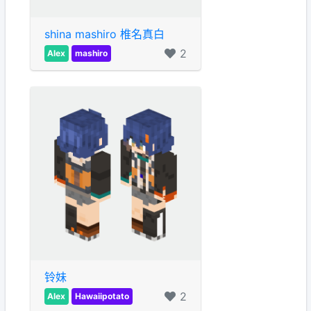
shina mashiro 椎名真白
2
Alex
mashiro
铃妹
2
Alex
Hawaiipotato